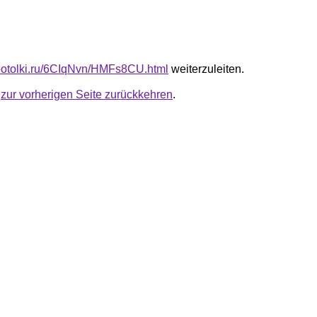
e-potolki.ru/6CIqNvn/HMFs8CU.html
weiterzuleiten.
u
zur vorherigen Seite zurückkehren
.