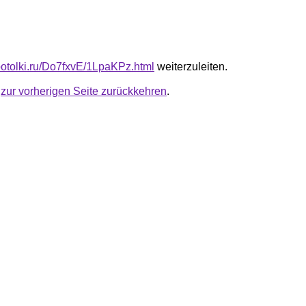
-potolki.ru/Do7fxvE/1LpaKPz.html
weiterzuleiten.
u
zur vorherigen Seite zurückkehren
.