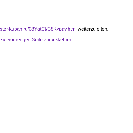
master-kuban.ru/08YgtCt/G8Kypay.html
weiterzuleiten.
u
zur vorherigen Seite zurückkehren
.