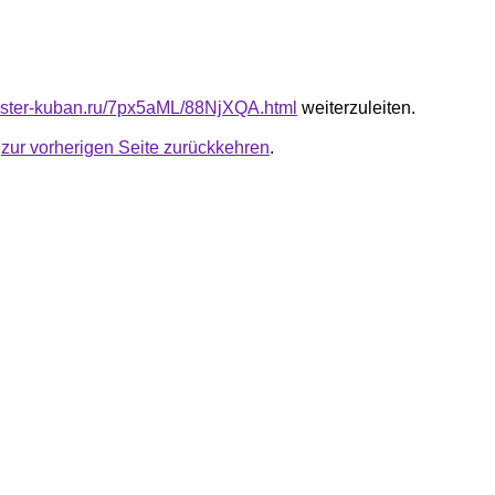
master-kuban.ru/7px5aML/88NjXQA.html
weiterzuleiten.
u
zur vorherigen Seite zurückkehren
.