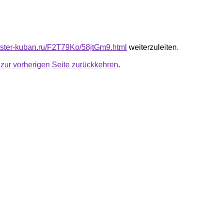
master-kuban.ru/F2T79Ko/58jtGm9.html
weiterzuleiten.
u
zur vorherigen Seite zurückkehren
.