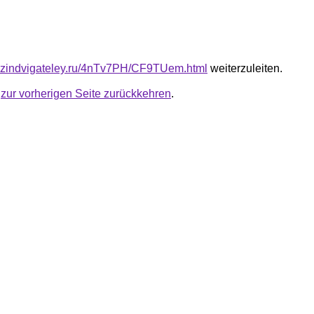
azindvigateley.ru/4nTv7PH/CF9TUem.html
weiterzuleiten.
u
zur vorherigen Seite zurückkehren
.