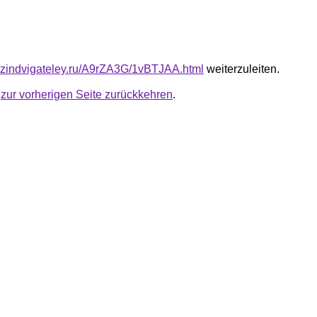
azindvigateley.ru/A9rZA3G/1vBTJAA.html
weiterzuleiten.
u
zur vorherigen Seite zurückkehren
.