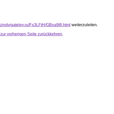
azindvigateley.ru/Fs3LFtH/GBxa9I8.html
weiterzuleiten.
u
zur vorherigen Seite zurückkehren
.