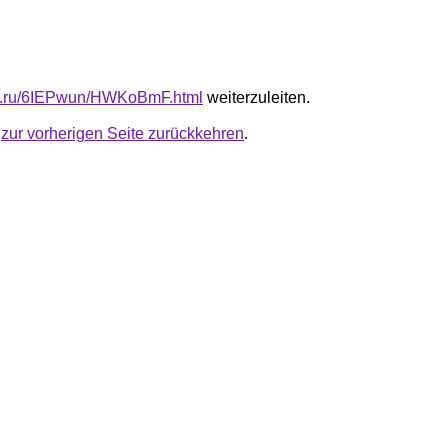
fb.ru/6IEPwun/HWKoBmF.html
weiterzuleiten.
u
zur vorherigen Seite zurückkehren
.