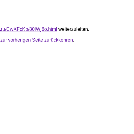
fb.ru/CwXFcKb/80lWj6o.html
weiterzuleiten.
u
zur vorherigen Seite zurückkehren
.