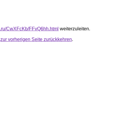
fb.ru/CwXFcKb/FFvQ6hh.html
weiterzuleiten.
u
zur vorherigen Seite zurückkehren
.