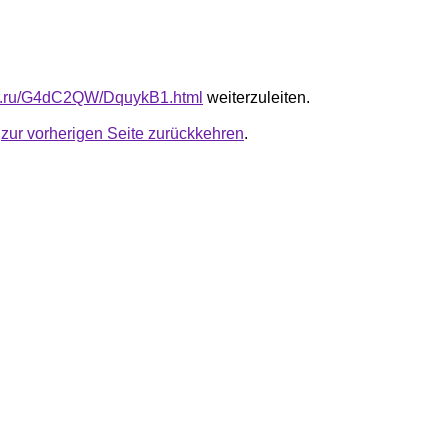
fb.ru/G4dC2QW/DquykB1.html
weiterzuleiten.
u
zur vorherigen Seite zurückkehren
.