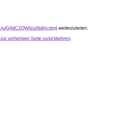
fb.ru/G4dC2QW/IzzAb8m.html
weiterzuleiten.
u
zur vorherigen Seite zurückkehren
.