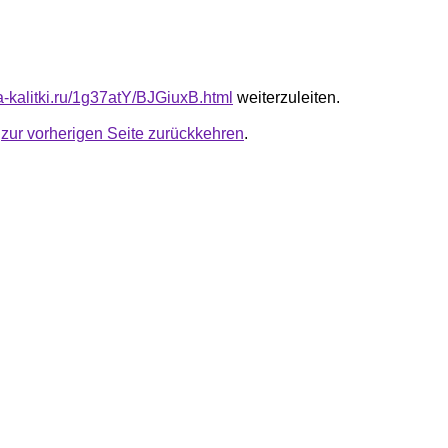
ta-kalitki.ru/1g37atY/BJGiuxB.html
weiterzuleiten.
u
zur vorherigen Seite zurückkehren
.