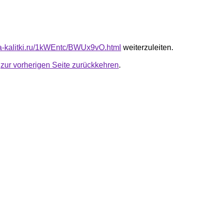
ota-kalitki.ru/1kWEntc/BWUx9vO.html
weiterzuleiten.
u
zur vorherigen Seite zurückkehren
.