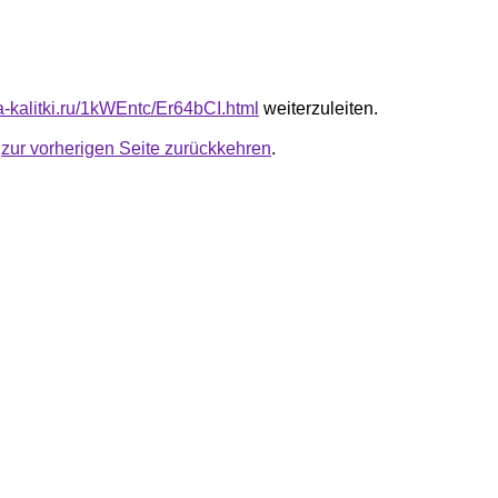
ta-kalitki.ru/1kWEntc/Er64bCI.html
weiterzuleiten.
u
zur vorherigen Seite zurückkehren
.