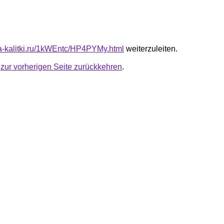
ota-kalitki.ru/1kWEntc/HP4PYMy.html
weiterzuleiten.
u
zur vorherigen Seite zurückkehren
.