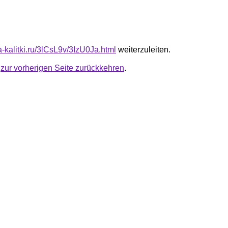
ta-kalitki.ru/3lCsL9v/3IzU0Ja.html
weiterzuleiten.
u
zur vorherigen Seite zurückkehren
.