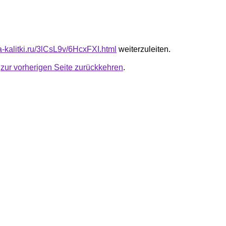
ta-kalitki.ru/3lCsL9v/6HcxFXI.html
weiterzuleiten.
u
zur vorherigen Seite zurückkehren
.