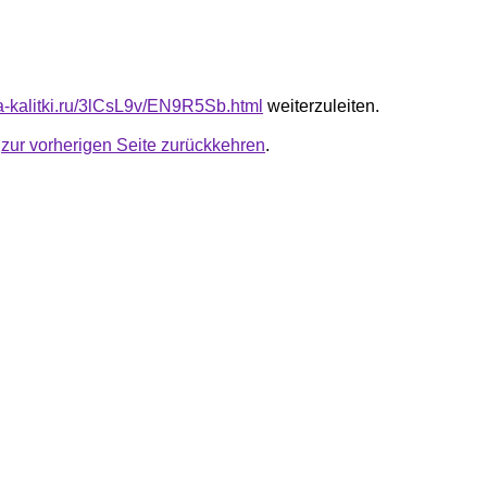
ta-kalitki.ru/3lCsL9v/EN9R5Sb.html
weiterzuleiten.
u
zur vorherigen Seite zurückkehren
.