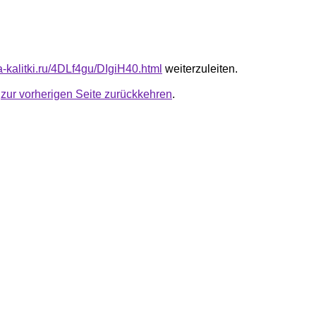
ta-kalitki.ru/4DLf4gu/DIgiH40.html
weiterzuleiten.
u
zur vorherigen Seite zurückkehren
.