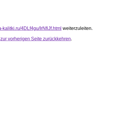
a-kalitki.ru/4DLf4gu/IrNfiJf.html
weiterzuleiten.
u
zur vorherigen Seite zurückkehren
.