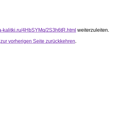
ota-kalitki.ru/4HbSYMq/2S3h6tR.html
weiterzuleiten.
u
zur vorherigen Seite zurückkehren
.