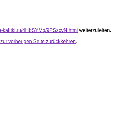
ota-kalitki.ru/4HbSYMq/9PSzcvN.html
weiterzuleiten.
u
zur vorherigen Seite zurückkehren
.