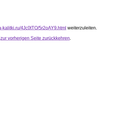
ta-kalitki.ru/4Jc0tTO/5r2oAY9.html
weiterzuleiten.
u
zur vorherigen Seite zurückkehren
.