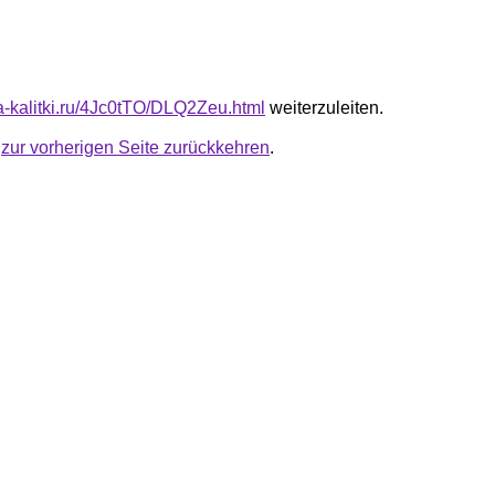
ta-kalitki.ru/4Jc0tTO/DLQ2Zeu.html
weiterzuleiten.
u
zur vorherigen Seite zurückkehren
.