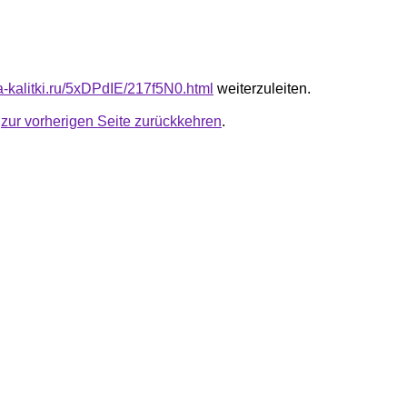
ta-kalitki.ru/5xDPdIE/217f5N0.html
weiterzuleiten.
u
zur vorherigen Seite zurückkehren
.