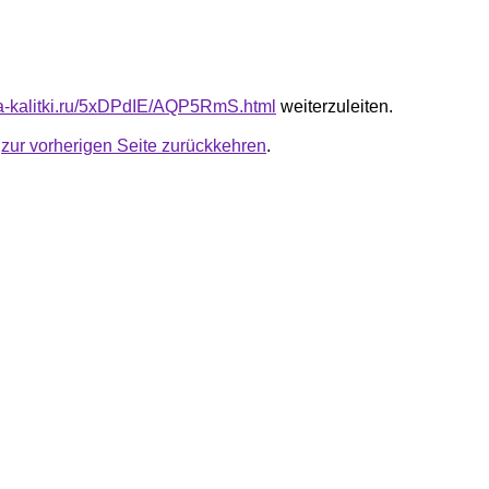
ota-kalitki.ru/5xDPdIE/AQP5RmS.html
weiterzuleiten.
u
zur vorherigen Seite zurückkehren
.