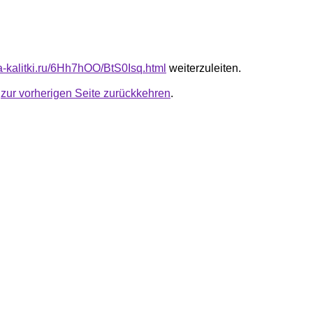
ta-kalitki.ru/6Hh7hOO/BtS0Isq.html
weiterzuleiten.
u
zur vorherigen Seite zurückkehren
.