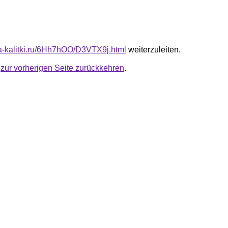
ota-kalitki.ru/6Hh7hOO/D3VTX9j.html
weiterzuleiten.
u
zur vorherigen Seite zurückkehren
.