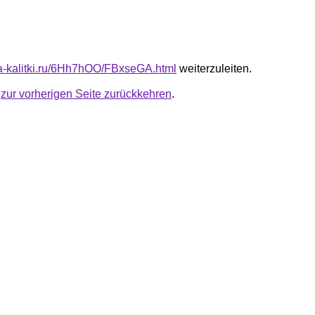
ota-kalitki.ru/6Hh7hOO/FBxseGA.html
weiterzuleiten.
u
zur vorherigen Seite zurückkehren
.