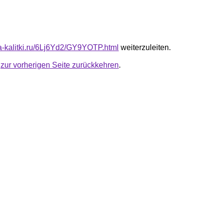
ota-kalitki.ru/6Lj6Yd2/GY9YOTP.html
weiterzuleiten.
u
zur vorherigen Seite zurückkehren
.