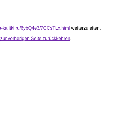
ta-kalitki.ru/6ybQ4e3/7CCsTLx.html
weiterzuleiten.
u
zur vorherigen Seite zurückkehren
.