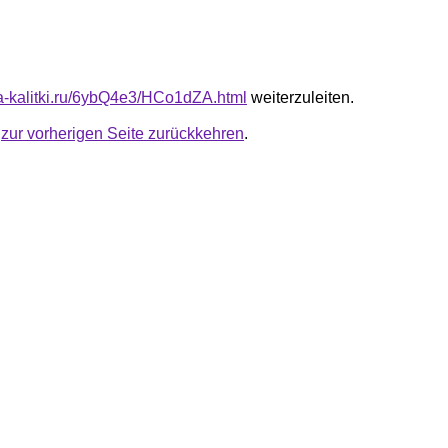
ota-kalitki.ru/6ybQ4e3/HCo1dZA.html
weiterzuleiten.
u
zur vorherigen Seite zurückkehren
.