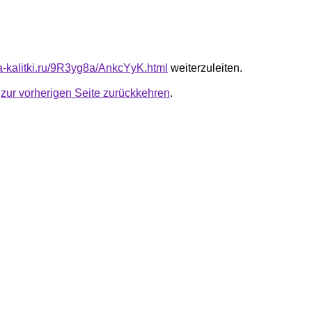
ta-kalitki.ru/9R3yg8a/AnkcYyK.html
weiterzuleiten.
u
zur vorherigen Seite zurückkehren
.