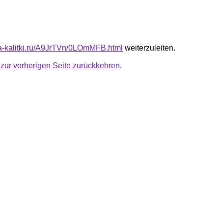
ota-kalitki.ru/A9JrTVn/0LOmMFB.html
weiterzuleiten.
u
zur vorherigen Seite zurückkehren
.