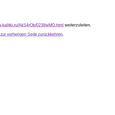
ota-kalitki.ru/AkS4rOb/0238wMO.html
weiterzuleiten.
u
zur vorherigen Seite zurückkehren
.