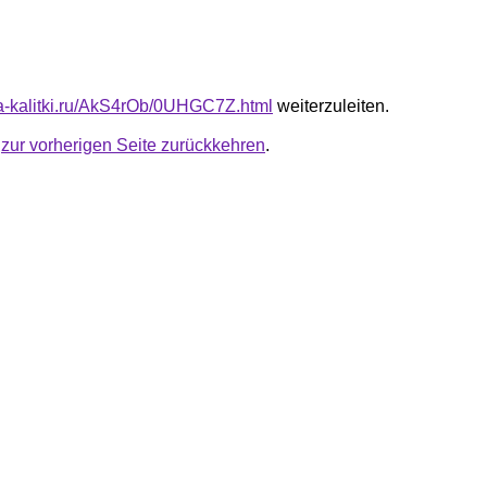
ota-kalitki.ru/AkS4rOb/0UHGC7Z.html
weiterzuleiten.
u
zur vorherigen Seite zurückkehren
.