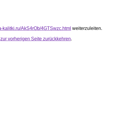
ota-kalitki.ru/AkS4rOb/4GTSwzc.html
weiterzuleiten.
u
zur vorherigen Seite zurückkehren
.