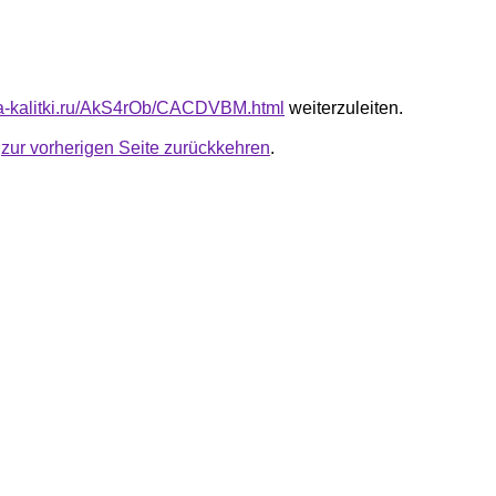
ota-kalitki.ru/AkS4rOb/CACDVBM.html
weiterzuleiten.
u
zur vorherigen Seite zurückkehren
.