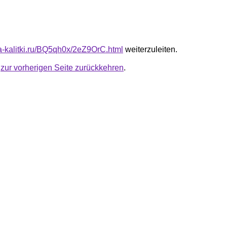
ta-kalitki.ru/BQ5qh0x/2eZ9OrC.html
weiterzuleiten.
u
zur vorherigen Seite zurückkehren
.