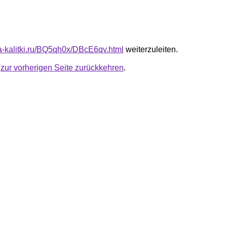
ota-kalitki.ru/BQ5qh0x/DBcE6qv.html
weiterzuleiten.
u
zur vorherigen Seite zurückkehren
.