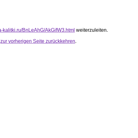
ta-kalitki.ru/BnLeAhG/AkGifW3.html
weiterzuleiten.
u
zur vorherigen Seite zurückkehren
.