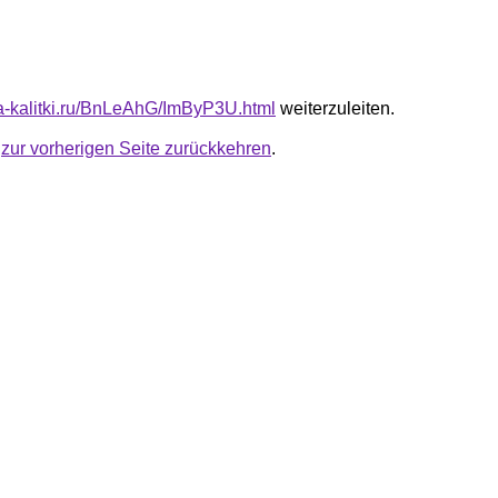
ota-kalitki.ru/BnLeAhG/ImByP3U.html
weiterzuleiten.
u
zur vorherigen Seite zurückkehren
.