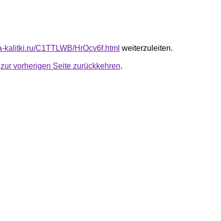
ta-kalitki.ru/C1TTLWB/HrOcv6f.html
weiterzuleiten.
u
zur vorherigen Seite zurückkehren
.