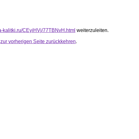
ta-kalitki.ru/CEyiHVj/77TBNvH.html
weiterzuleiten.
u
zur vorherigen Seite zurückkehren
.