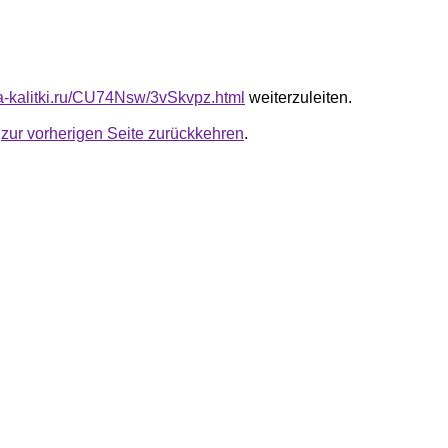
ota-kalitki.ru/CU74Nsw/3vSkvpz.html
weiterzuleiten.
u
zur vorherigen Seite zurückkehren
.