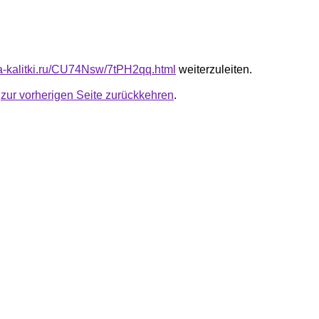
ota-kalitki.ru/CU74Nsw/7tPH2qq.html
weiterzuleiten.
u
zur vorherigen Seite zurückkehren
.