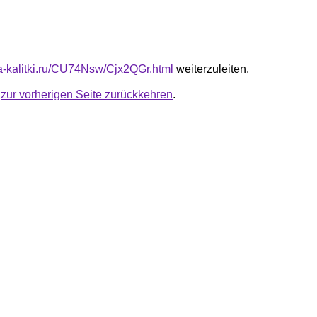
ota-kalitki.ru/CU74Nsw/Cjx2QGr.html
weiterzuleiten.
u
zur vorherigen Seite zurückkehren
.