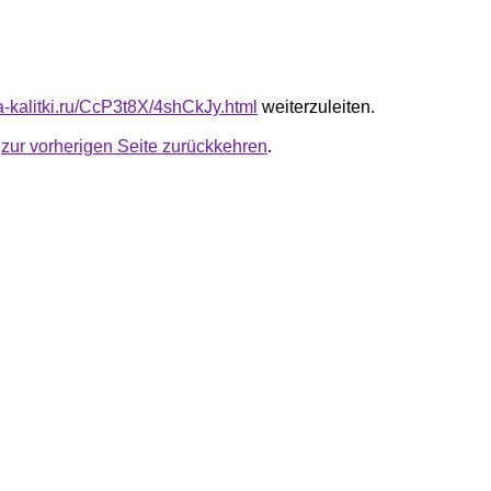
ta-kalitki.ru/CcP3t8X/4shCkJy.html
weiterzuleiten.
u
zur vorherigen Seite zurückkehren
.